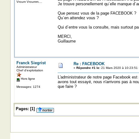
Vroum Vroumm....
Je trouve personellement qu´elle manque d´a
Que pensez vous de la page FACEBOOK ?
Qu´en attendez vous ?
Qui d´entre vous la consulte, mais surtout par
MERCI,
Guillaume
Franck Siegrist
Re : FACEBOOK
Administrateur
«
Répondre #1 le:
21 Mars 2020 à 10:23:51 
Chef d'exploitation
L'administrateur de notre page Facebook est 
Hors ligne
avons tout essayé, nous n'arrivons pas à nous 
que faire ?
Messages: 1274
Pages:
[
1
]