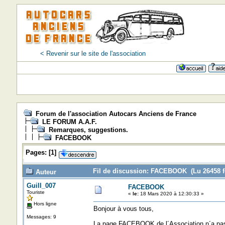
< Revenir sur le site de l'association
Forum de l'association Autocars Anciens de France
LE FORUM A.A.F.
Remarques, suggestions.
FACEBOOK
Pages:
[
1
]
Fil de discussion: FACEBOOK (Lu 26458 f
Auteur
Guill_007
FACEBOOK
Touriste
«
le:
18 Mars 2020 à 12:30:33 »
Hors ligne
Bonjour à vous tous,
Messages: 9
La page FACEBOOK de l´Association n´a pas 