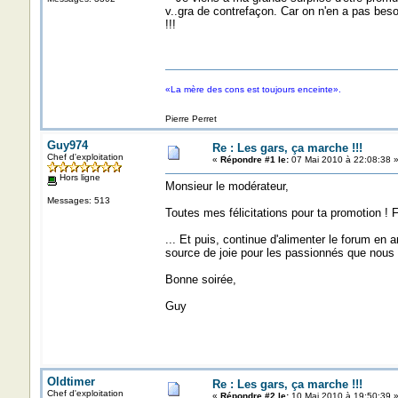
v..gra de contrefaçon. Car on n'en a pas beso
!!!
«La mère des cons est toujours enceinte».
Pierre Perret
Guy974
Re : Les gars, ça marche !!!
Chef d'exploitation
«
Répondre #1 le:
07 Mai 2010 à 22:08:38 
Hors ligne
Monsieur le modérateur,
Messages: 513
Toutes mes félicitations pour ta promotion ! 
... Et puis, continue d'alimenter le forum en a
source de joie pour les passionnés que nou
Bonne soirée,
Guy
Oldtimer
Re : Les gars, ça marche !!!
Chef d'exploitation
«
Répondre #2 le:
10 Mai 2010 à 19:50:39 