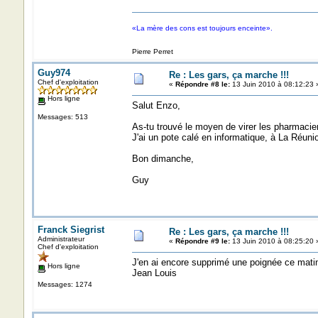
«La mère des cons est toujours enceinte».
Pierre Perret
Guy974
Re : Les gars, ça marche !!!
Chef d'exploitation
«
Répondre #8 le:
13 Juin 2010 à 08:12:23 
Hors ligne
Salut Enzo,
Messages: 513
As-tu trouvé le moyen de virer les pharmaci
J'ai un pote calé en informatique, à La Réunio
Bon dimanche,
Guy
Franck Siegrist
Re : Les gars, ça marche !!!
Administrateur
«
Répondre #9 le:
13 Juin 2010 à 08:25:20 
Chef d'exploitation
J'en ai encore supprimé une poignée ce matin,
Hors ligne
Jean Louis
Messages: 1274