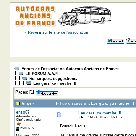
< Revenir sur le site de l'association
Forum de l'association Autocars Anciens de France
LE FORUM A.A.F.
Remarques, suggestions.
Les gars, ça marche !!!
Pages:
[
1
]
Fil de discussion: Les gars, ça marche !!! 
Auteur
enzo67
Les gars, ça marche !!!
Administrateur
«
le:
07 Mai 2010 à 20:55:00 »
Chef d'exploitation
Bonsoir à tous.
Hors ligne
Je viens à ma grande surprise d'être promu mo
Messages: 3302