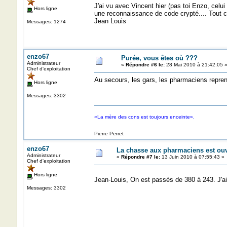
J'ai vu avec Vincent hier (pas toi Enzo, celui
Hors ligne
une reconnaissance de code crypté.... Tout ce q
Jean Louis
Messages: 1274
enzo67
Purée, vous êtes où ???
Administrateur
«
Répondre #6 le:
28 Mai 2010 à 21:42:05 
Chef d'exploitation
Au secours, les gars, les pharmaciens reprenn
Hors ligne
Messages: 3302
«La mère des cons est toujours enceinte».
Pierre Perret
enzo67
La chasse aux pharmaciens est ouve
Administrateur
«
Répondre #7 le:
13 Juin 2010 à 07:55:43 »
Chef d'exploitation
Hors ligne
Jean-Louis, On est passés de 380 à 243. J'ai f
Messages: 3302