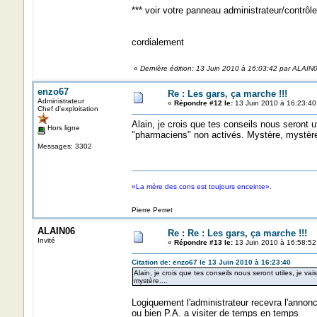
*** voir votre panneau administrateur/contrôle
cordialement
«
Dernière édition: 13 Juin 2010 à 16:03:42 par ALAIN
enzo67
Re : Les gars, ça marche !!!
Administrateur
«
Répondre #12 le:
13 Juin 2010 à 16:23:40
Chef d'exploitation
Alain, je crois que tes conseils nous seront u
Hors ligne
"pharmaciens" non activés. Mystère, mystère
Messages: 3302
«La mère des cons est toujours enceinte».
Pierre Perret
ALAIN06
Re : Re : Les gars, ça marche !!!
Invité
«
Répondre #13 le:
13 Juin 2010 à 16:58:52
Citation de: enzo67 le 13 Juin 2010 à 16:23:40
Alain, je crois que tes conseils nous seront utiles, je v
mystère....
Logiquement l'administrateur recevra l'annonc
ou bien P.A. a visiter de temps en temps