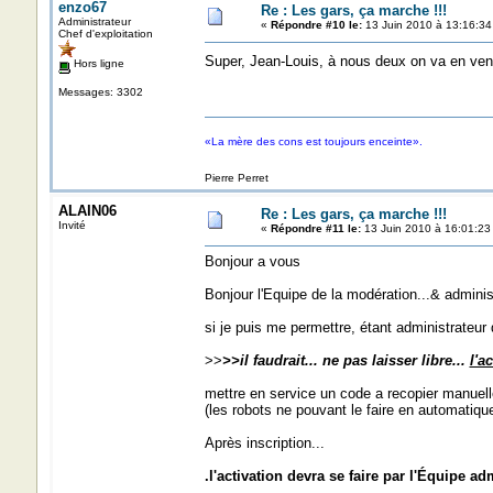
enzo67
Re : Les gars, ça marche !!!
Administrateur
«
Répondre #10 le:
13 Juin 2010 à 13:16:34
Chef d'exploitation
Super, Jean-Louis, à nous deux on va en veni
Hors ligne
Messages: 3302
«La mère des cons est toujours enceinte».
Pierre Perret
ALAIN06
Re : Les gars, ça marche !!!
Invité
«
Répondre #11 le:
13 Juin 2010 à 16:01:23
Bonjour a vous
Bonjour l'Equipe de la modération...& administ
si je puis me permettre, étant administrateur 
>>
>>il faudrait... ne pas laisser libre...
l'a
mettre en service un code a recopier manuel
(les robots ne pouvant le faire en automatiqu
Après inscription...
.l'activation devra se faire par l'Équipe a