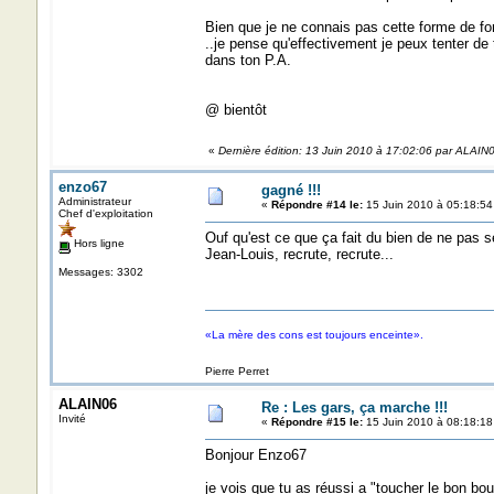
Bien que je ne connais pas cette forme de fo
..je pense qu'effectivement je peux tenter de 
dans ton P.A.
@ bientôt
«
Dernière édition: 13 Juin 2010 à 17:02:06 par ALAIN
enzo67
gagné !!!
Administrateur
«
Répondre #14 le:
15 Juin 2010 à 05:18:54
Chef d'exploitation
Ouf qu'est ce que ça fait du bien de ne pas 
Hors ligne
Jean-Louis, recrute, recrute...
Messages: 3302
«La mère des cons est toujours enceinte».
Pierre Perret
ALAIN06
Re : Les gars, ça marche !!!
Invité
«
Répondre #15 le:
15 Juin 2010 à 08:18:18
Bonjour Enzo67
je vois que tu as réussi a "toucher le bon bout