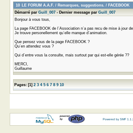
10
LE FORUM A.A.F.
/
Remarques, suggestions.
/
FACEBOOK
Démarré par
Guill_007
- Dernier message par
Guill_007
Bonjour à vous tous,
La page FACEBOOK de l´Association n´a pas recu de mise à jour de
Je trouve personellement qu´elle manque d´animation.
Que pensez vous de la page FACEBOOK ?
Qu´en attendez vous ?
Qui d´entre vous la consulte, mais surtout par qui est-elle gérée ??
MERCI,
Guillaume
Pages:
[
1
]
2
3
4
5
6
7
8
9
10
Powered by SMF 1.1.