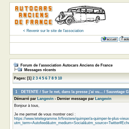
< Revenir sur le site de l'association
Forum de l'association Autocars Anciens de France
Messages récents
Pages:
[
1
]
2
3
4
5
6
7
8
9
10
1
DETENTE
/
Sur le net, dans la presse j'ai vu...
/
Sauvetage 
Démarré par
Langevin
- Dernier message par
Langevin
Bonjour à tous,
Je me permet de vous montrer ceci :
https://www.letelegramme.fr/finistere/quimper/a-quimper-le-plus-vieu
utm_term=Autofeed&utm_medium=Social&utm_source=Twitter#Ech