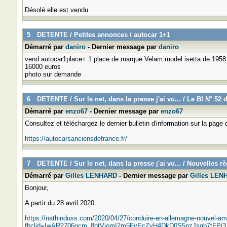
Désolé elle est vendu
5
DETENTE
/
Petites annonces
/
autocar 1+1
Démarré par
daniro
- Dernier message par
daniro
vend autocar1place+ 1 place de marque Velam model isetta de 1958 ca
16000 euros
photo sur demande
6
DETENTE
/
Sur le net, dans la presse j'ai vu...
/
Le BI N° 52 d
Démarré par
enzo67
- Dernier message par
enzo67
Consultez et téléchargez le dernier bulletin d'information sur la page d
https://autocarsanciensdefrance.fr/
7
DETENTE
/
Sur le net, dans la presse j'ai vu...
/
Nouvelles rè
Démarré par
Gilles LENHARD
- Dernier message par
Gilles LEN
Bonjour,
A partir du 28 avril 2020 :
https://nathinduss.com/2020/04/27/conduire-en-allemagne-nouvel-ame
fbclid=IwAR2706ocm_8qtVjomI2m5FvEcZyH4DkD0S5pzJsgb7tFP