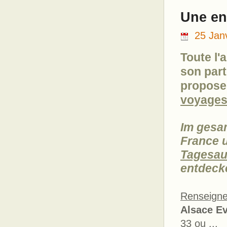
Une en
25 Jan
Toute l'
son par
propose
voyage
Im gesa
France 
Tagesau
entdeck
Renseigne
Alsace E
33 ou ...