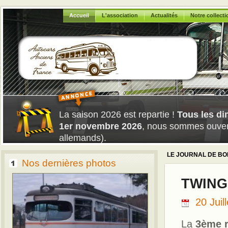
Accueil
L'association
Actualités
Notre collecti
La saison 2026 est repartie !
Tous les di
1er novembre 2026
, nous sommes ouvert
allemands).
LE JOURNAL DE BO
Nos dernières photos
TWINGO
20 Juil
La
3ème r