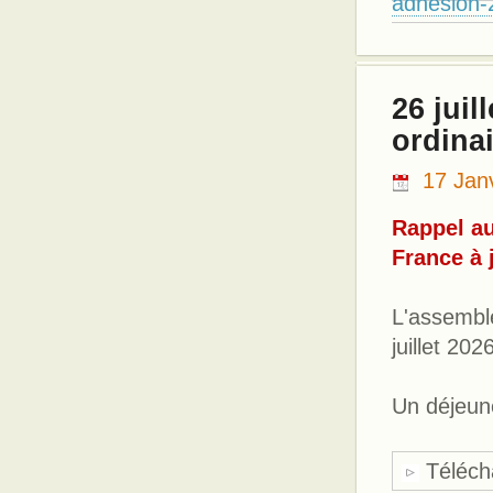
adhesion-
26 juil
ordinai
17 Jan
Rappel au
France à 
L'assembl
juillet 20
Un déjeune
Télécha