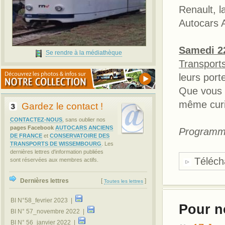
Renault, 
Autocars 
Samedi 2
Se rendre à la médiathèque
Transport
leurs port
Que vous 
même curie
Gardez le contact !
CONTACTEZ-NOUS
, sans oublier nos
pages Facebook
AUTOCARS ANCIENS
Programme
DE FRANCE
et
CONSERVATOIRE DES
TRANSPORTS DE WISSEMBOURG
. Les
dernières lettres d'information publiées
Télécha
sont réservées aux membres actifs.
Dernières lettres
[
]
Toutes les lettres
BI N°58_fevrier 2023 |
Pour n
BI N° 57_novembre 2022 |
BI N° 56_janvier 2022 |