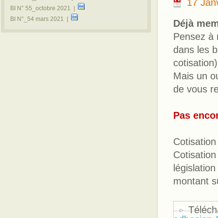
17 Jan
BI N° 55_octobre 2021 |
BI N°_54 mars 2021 |
Déjà mem
Pensez à 
dans les b
cotisation)
Mais un ou
de vous r
Pas encor
Cotisation
Cotisation
législatio
montant su
Télécha