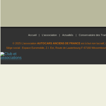
Accueil
|
L'association
|
Actualités
|
Conservatoire des Tran
© 2025 L'association
AUTOCARS ANCIENS DE FRANCE
est à but non lucratif
Siège social : Espace Euromobile, Z.I. Est, Route de Lauterbourg F-67160 Wissembourg.