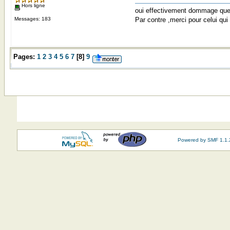
Hors ligne
oui effectivement dommage que l
Messages: 183
Par contre ,merci pour celui qu
Pages:
1
2
3
4
5
6
7
[
8
]
9
Powered by SMF 1.1.