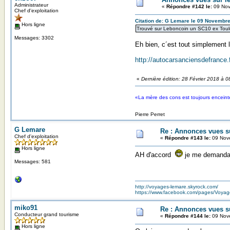
Administrateur
«
Répondre #142 le:
09 Nov
Chef d'exploitation
Citation de: G Lemare le 09 Novembre
Hors ligne
Trouvé sur Leboncoin un SC10 ex Tou
Messages: 3302
Eh bien, c´est tout simplement l
http://autocarsanciensdefrance.
«
Dernière édition: 28 Février 2018 à 
«La mère des cons est toujours enceint
Pierre Perret
G Lemare
Re : Annonces vues s
Chef d'exploitation
«
Répondre #143 le:
09 Nove
Hors ligne
AH d'accord
je me demandais
Messages: 581
http://voyages-lemare.skyrock.com/
https://www.facebook.com/pages/Voy
miko91
Re : Annonces vues s
Conducteur grand tourisme
«
Répondre #144 le:
09 Nove
Hors ligne