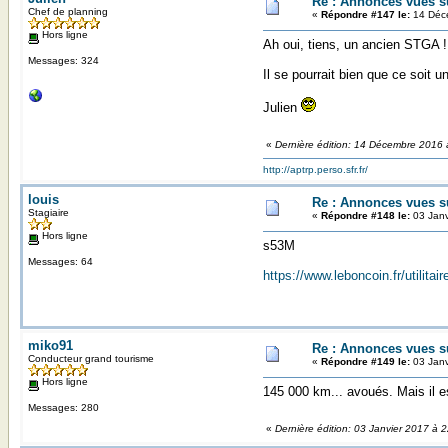
Re : Annonces vues s
Chef de planning
«
Répondre #147 le:
14 Déce
Hors ligne
Ah oui, tiens, un ancien STGA !
Messages: 324
Il se pourrait bien que ce soit 
Julien
«
Dernière édition: 14 Décembre 2016 
http://aptrp.perso.sfr.fr/
louis
Re : Annonces vues s
Stagiaire
«
Répondre #148 le:
03 Janv
Hors ligne
s53M
Messages: 64
https://www.leboncoin.fr/utilit
miko91
Re : Annonces vues s
Conducteur grand tourisme
«
Répondre #149 le:
03 Janv
Hors ligne
145 000 km... avoués. Mais il es
Messages: 280
«
Dernière édition: 03 Janvier 2017 à 