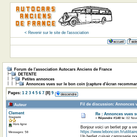
< Revenir sur le site de l'association
Forum de l'association Autocars Anciens de France
DETENTE
Petites annonces
Annonces vues sur le bon coin (capture d'écran recomma
Pages:
1
2
3
4
5
6
7
[
8
]
9
Fil de discussion: Annonces 
Auteur
Clement
Re : Annonces vues s
Stagiaire
«
Répondre #140 le:
02 Nove
Hors ligne
Bonjour voici un berliet pgr a v
https://www.leboncoin.fr/utilit
Messages: 58
Un berliet cuisair carrosserie po