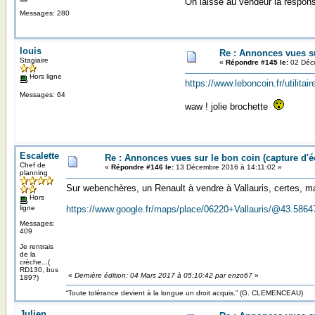
On laisse au vendeur la responsa
Messages: 280
louis
Re : Annonces vues s
Stagiaire
«
Répondre #145 le:
02 Déce
Hors ligne
https://www.leboncoin.fr/utilit
Messages: 64
waw ! jolie brochette
Escalette
Re : Annonces vues sur le bon coin (capture d
Chef de
«
Répondre #146 le:
13 Décembre 2016 à 14:11:02 »
planning
Sur webenchères, un Renault à vendre à Vallauris, certes, mais
Hors
ligne
https://www.google.fr/maps/place/06220+Vallauris/@43.5
Messages:
409
Je rentrais
de la
crèche...(
RD130, bus
«
Dernière édition: 04 Mars 2017 à 05:10:42 par enzo67
»
189?)
“Toute tolérance devient à la longue un droit acquis.” (G. CLEMENCEAU)
Julien