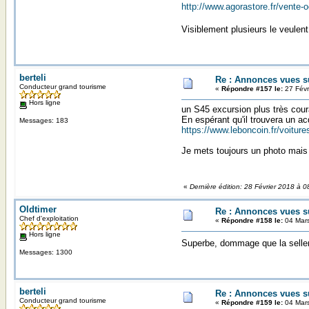
http://www.agorastore.fr/vente-
Visiblement plusieurs le veulent
berteli
Re : Annonces vues s
Conducteur grand tourisme
«
Répondre #157 le:
27 Févr
Hors ligne
un S45 excursion plus très cour
En espérant qu'il trouvera un ac
Messages: 183
https://www.leboncoin.fr/voitu
Je mets toujours un photo mais l
«
Dernière édition: 28 Février 2018 à 
Oldtimer
Re : Annonces vues s
Chef d'exploitation
«
Répondre #158 le:
04 Mars
Hors ligne
Superbe, dommage que la seller
Messages: 1300
berteli
Re : Annonces vues s
Conducteur grand tourisme
«
Répondre #159 le:
04 Mars