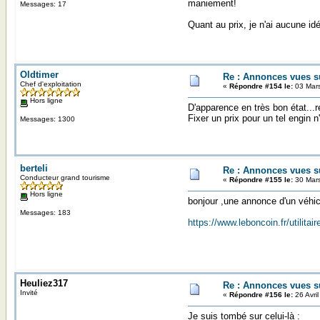
maniement!
Messages: 17
Quant au prix, je n'ai aucune id
Oldtimer
Re : Annonces vues s
Chef d'exploitation
«
Répondre #154 le:
03 Mars
Hors ligne
D'apparence en très bon état...r
Fixer un prix pour un tel engin n'
Messages: 1300
berteli
Re : Annonces vues s
Conducteur grand tourisme
«
Répondre #155 le:
30 Mars
Hors ligne
bonjour ,une annonce d'un véhic
Messages: 183
https://www.leboncoin.fr/utilit
Heuliez317
Re : Annonces vues s
Invité
«
Répondre #156 le:
26 Avri
Je suis tombé sur celui-là :