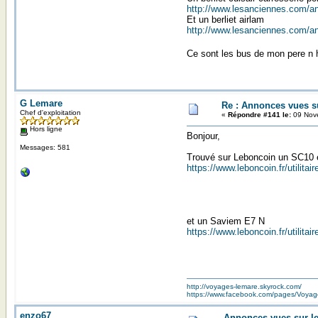
http://www.lesanciennes.com/an
Et un berliet airlam
http://www.lesanciennes.com/a
Ce sont les bus de mon pere n 
G Lemare
Re : Annonces vues s
Chef d'exploitation
«
Répondre #141 le:
09 Nove
Hors ligne
Bonjour,
Messages: 581
Trouvé sur Leboncoin un SC10 
https://www.leboncoin.fr/utilit
et un Saviem E7 N
https://www.leboncoin.fr/utilit
http://voyages-lemare.skyrock.com/
https://www.facebook.com/pages/Voy
enzo67
Annonces vues sur le