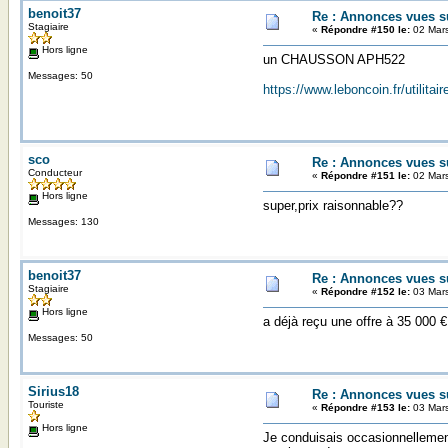
benoit37
Re : Annonces vues s
Stagiaire
«
Répondre #150 le:
02 Mars
Hors ligne
un CHAUSSON APH522
Messages: 50
https://www.leboncoin.fr/utilit
sco
Re : Annonces vues s
Conducteur
«
Répondre #151 le:
02 Mars
Hors ligne
super,prix raisonnable??
Messages: 130
benoit37
Re : Annonces vues s
Stagiaire
«
Répondre #152 le:
03 Mars
Hors ligne
a déjà reçu une offre à 35 000 €
Messages: 50
Sirius18
Re : Annonces vues s
Touriste
«
Répondre #153 le:
03 Mars
Hors ligne
Je conduisais occasionnellement