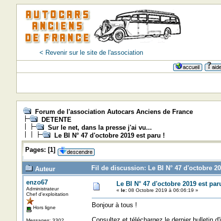
< Revenir sur le site de l'association
Forum de l'association Autocars Anciens de France
DETENTE
Sur le net, dans la presse j'ai vu...
Le BI N° 47 d'octobre 2019 est paru !
Pages:
[
1
]
Fil de discussion: Le BI N° 47 d'octobre 20
Auteur
enzo67
Le BI N° 47 d'octobre 2019 est paru
Administrateur
«
le:
08 Octobre 2019 à 06:06:19 »
Chef d'exploitation
Bonjour à tous !
Hors ligne
Consultez et téléchargez le dernier bulletin d'
Messages: 3302