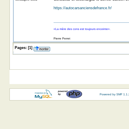
https://autocarsanciensdefrance.fr/
«La mère des cons est toujours enceinte».
Pierre Perret
Pages:
[
1
]
Powered by SMF 1.1.