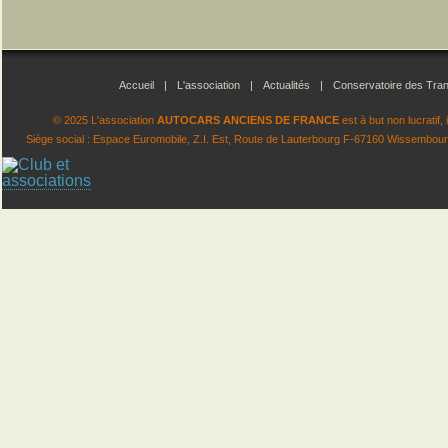
Accueil
|
L'association
|
Actualités
|
Conservatoire des Tran
© 2025 L'association
AUTOCARS ANCIENS DE FRANCE
est à but non lucratif
Siège social : Espace Euromobile, Z.I. Est, Route de Lauterbourg F-67160 Wissembourg.