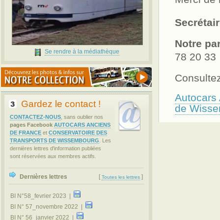
Secrétai
Notre pa
Se rendre à la médiathèque
78 20 33
Consulte
Autocars
Gardez le contact !
de Wiss
CONTACTEZ-NOUS
, sans oublier nos
pages Facebook
AUTOCARS ANCIENS
DE FRANCE
et
CONSERVATOIRE DES
TRANSPORTS DE WISSEMBOURG
. Les
dernières lettres d'information publiées
sont réservées aux membres actifs.
Dernières lettres
[
]
Toutes les lettres
BI N°58_fevrier 2023 |
BI N° 57_novembre 2022 |
BI N° 56_janvier 2022 |