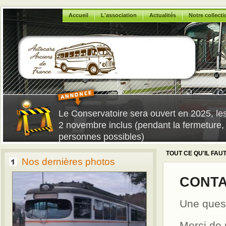
Accueil
L'association
Actualités
Notre collecti
Le Conservatoire sera ouvert en 2025, les 
2 novembre inclus (pendant la fermeture, 
personnes possibles)
TOUT CE QU'IL FA
Nos dernières photos
CONTA
Une ques
Merci de