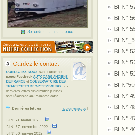
BI N° 5
BI N° 5
BI N° 5
Se rendre à la médiathèque
BI N°_5
BI N° 5
BI N° 52
Gardez le contact !
CONTACTEZ-NOUS
, sans oublier nos
BI N° 5
pages Facebook
AUTOCARS ANCIENS
DE FRANCE
et
CONSERVATOIRE DES
BI N°5
TRANSPORTS DE WISSEMBOURG
. Les
dernières lettres d'information publiées
BI N° 4
sont réservées aux membres actifs.
BI N° 4
Dernières lettres
[
]
Toutes les lettres
BI N° 4
BI N°58_fevrier 2023 |
BI N° 57_novembre 2022 |
BI N° 46
BI N° 56_janvier 2022 |