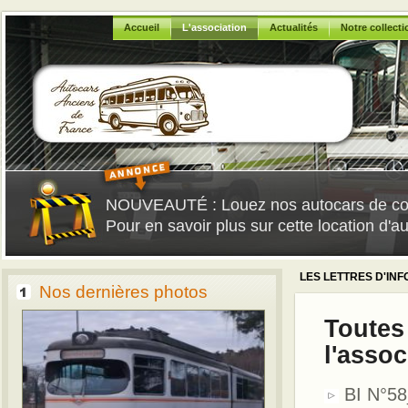
Accueil
L'association
Actualités
Notre collecti
NOUVEAUTÉ : Louez nos autocars de colle
Pour en savoir plus sur cette location d'a
LES LETTRES D'IN
Nos dernières photos
Toutes 
l'assoc
BI N°58