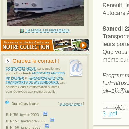
Renault, 
Autocars 
Samedi 2
Se rendre à la médiathèque
Transport
leurs port
Que vous 
même curie
Gardez le contact !
CONTACTEZ-NOUS
, sans oublier nos
pages Facebook
AUTOCARS ANCIENS
Programme 
DE FRANCE
et
CONSERVATOIRE DES
[url=http
TRANSPORTS DE WISSEMBOURG
. Les
dernières lettres d'information publiées
pli=1]ici[/ur
sont réservées aux membres actifs.
Dernières lettres
[
]
Toutes les lettres
Télécha
3-.pdf
BI N°58_fevrier 2023 |
BI N° 57_novembre 2022 |
BI N° 56_janvier 2022 |