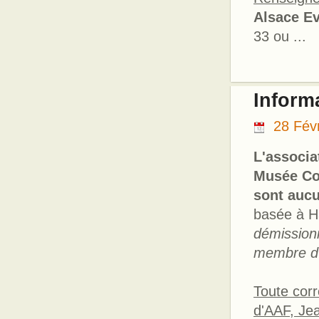
Alsace E
33 ou ...
Inform
28 Fév
L'associa
Musée Co
sont aucu
basée à H
démission
membre d'
Toute cor
d'AAF, J