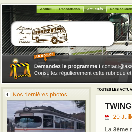
Accueil
L'association
Actualités
Notre collecti
Demandez le programme !
contact@asso
Consultez régulièrement cette rubrique e
TOUTES LES ACTUA
Nos dernières photos
TWINGO
20 Juil
La
3ème r