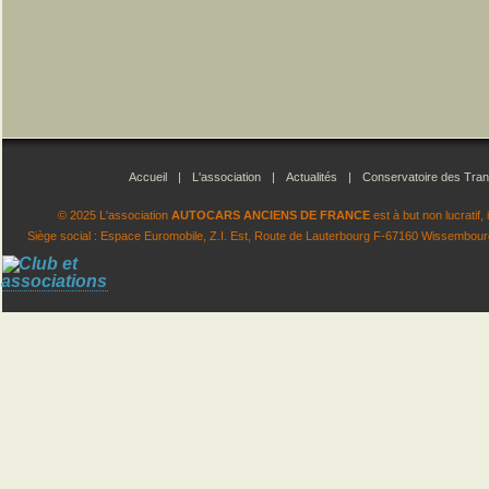
Accueil
|
L'association
|
Actualités
|
Conservatoire des Tran
© 2025 L'association
AUTOCARS ANCIENS DE FRANCE
est à but non lucratif
Siège social : Espace Euromobile, Z.I. Est, Route de Lauterbourg F-67160 Wissembourg.