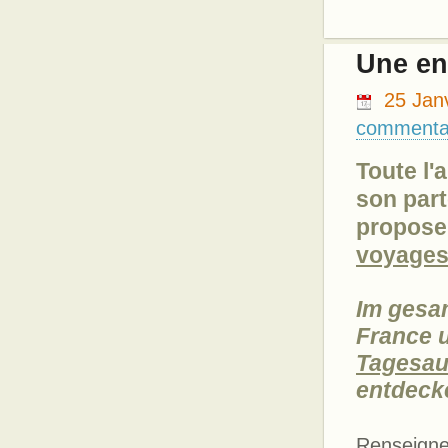
Une en
25 Jan
commenta
Toute l'
son par
propose
voyage
Im gesa
France 
Tagesau
entdeck
Renseigne