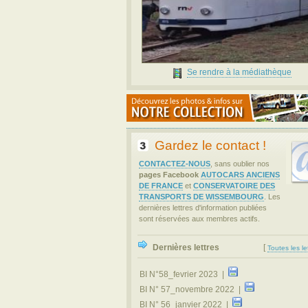
Se rendre à la médiathèque
Gardez le contact !
CONTACTEZ-NOUS
, sans oublier nos
pages Facebook
AUTOCARS ANCIENS
DE FRANCE
et
CONSERVATOIRE DES
TRANSPORTS DE WISSEMBOURG
. Les
dernières lettres d'information publiées
sont réservées aux membres actifs.
Dernières lettres
[
Toutes les le
BI N°58_fevrier 2023 |
BI N° 57_novembre 2022 |
BI N° 56_janvier 2022 |