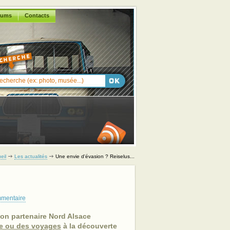
rums
Contacts
eil
Les actualités
Une envie d'évasion ? Reiselus...
mmentaire
on partenaire Nord Alsace
ée ou des voyages
à la découverte