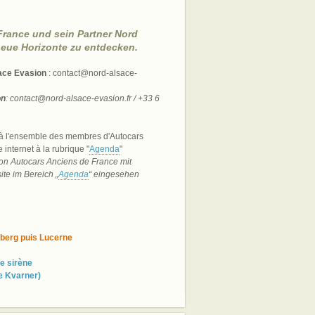
France und sein Partner Nord
eue Horizonte zu entdecken.
ace Evasion
: contact@nord-alsace-
on
: contact@nord-alsace-evasion.fr / +33 6
n, à l'ensemble des membres d'Autocars
 internet à la rubrique "
Agenda
"
von Autocars Anciens de France mit
ite im Bereich „
Agenda
“ eingesehen
isberg puis Lucerne
e sirène
de Kvarner)