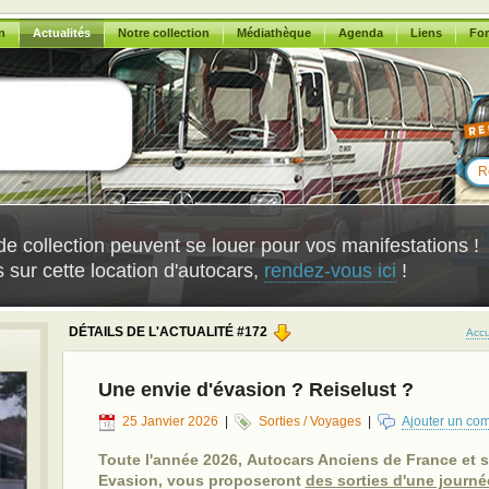
n
Actualités
Notre collection
Médiathèque
Agenda
Liens
Fo
de collection peuvent se louer pour vos manifestations !
 sur cette location d'autocars,
rendez-vous ici
!
DÉTAILS DE L'ACTUALITÉ #172
Accu
Une envie d'évasion ? Reiselust ?
25 Janvier 2026
|
Sorties / Voyages
|
Ajouter un co
Toute l'année 2026,
Autocars Anciens de France et s
Evasion
, vous proposeront
des sorties d'une journ