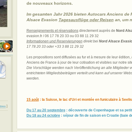
de nouveaux horizons.
Im gesamten Jahr 2026 bieten
Autocars Anciens de 
Alsace Evasion
Tagesausflüge oder Reisen
an, um n
Renseignements et réservations
directement auprès de
Nord Als
evasion.fr / 06 17 78 20 33 ou 03 88 11 29 32
Informationen und Reservierungen
direkt bei
Nord Alsace Evasi
17 78 20 33 oder +33 3 88 11 29 32
Les propositions sont diffusées au fur et à mesure de leur éditio
Anciens de France à jour de leur cotisation et visibles sur notre site
Die Vorschläge werden nach Veröffentlichung an alle Mitglieder 
entrichteten Mitgliedsbeiträgen verteilt und kann auf unserer Webs
werden.
15 août
: la Suisse, le lac d'Uri et montée en funiculaire à Seel
]
ttres
Du 17 au 20 septembre
: découverte de Copenhague et sa petit
Du 18 au 24 octobre
: séjour de fin de saison en Croatie (baie 