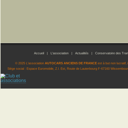
Accueil
|
L'association
|
Actualités
|
Conservatoire des Tran
© 2025 L'association
AUTOCARS ANCIENS DE FRANCE
est à but non lucratif
Siège social : Espace Euromobile, Z.I. Est, Route de Lauterbourg F-67160 Wissembourg.