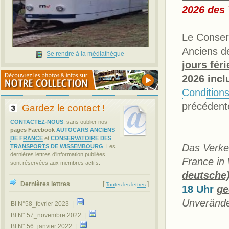
2026 des
Le Conserv
Anciens d
Se rendre à la médiathèque
jours fér
2026 incl
Condition
précédent
Gardez le contact !
CONTACTEZ-NOUS
, sans oublier nos
pages Facebook
AUTOCARS ANCIENS
DE FRANCE
et
CONSERVATOIRE DES
Das Verke
TRANSPORTS DE WISSEMBOURG
. Les
dernières lettres d'information publiées
France in
sont réservées aux membres actifs.
deutsche)
Dernières lettres
[
]
Toutes les lettres
18 Uhr
ge
Unveränd
BI N°58_fevrier 2023 |
BI N° 57_novembre 2022 |
BI N° 56_janvier 2022 |