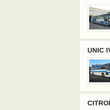
UNIC I
CITROË