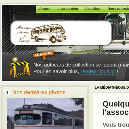
Accueil
L'association
Actualités
Notre collecti
Nos autocars de collection se louent (m
Pour en savoir plus,
rendez-vous ici
!
LA MÉDIATHÈQUE D
Nos dernières photos
Quelqu
l'asso
Vous trou