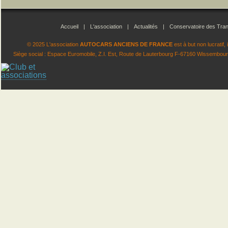
Accueil
|
L'association
|
Actualités
|
Conservatoire des Tran
© 2025 L'association
AUTOCARS ANCIENS DE FRANCE
est à but non lucratif
Siège social : Espace Euromobile, Z.I. Est, Route de Lauterbourg F-67160 Wissembourg.