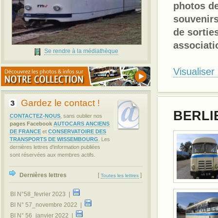
photos de
souvenirs
de sortie
associati
Se rendre à la médiathèque
Visualiser
Gardez le contact !
BERLIE
CONTACTEZ-NOUS
, sans oublier nos
pages Facebook
AUTOCARS ANCIENS
DE FRANCE
et
CONSERVATOIRE DES
TRANSPORTS DE WISSEMBOURG
. Les
dernières lettres d'information publiées
sont réservées aux membres actifs.
Dernières lettres
[
]
Toutes les lettres
BI N°58_fevrier 2023 |
BI N° 57_novembre 2022 |
BI N° 56_janvier 2022 |