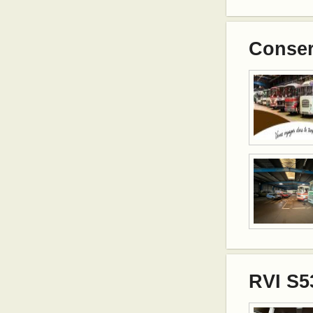
Conser
RVI S5