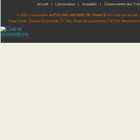
Accueil
|
L'association
|
Actualités
|
Conservatoire des Tran
© 2025 L'association
AUTOCARS ANCIENS DE FRANCE
est à but non lucratif
Siège social : Espace Euromobile, Z.I. Est, Route de Lauterbourg F-67160 Wissembourg.