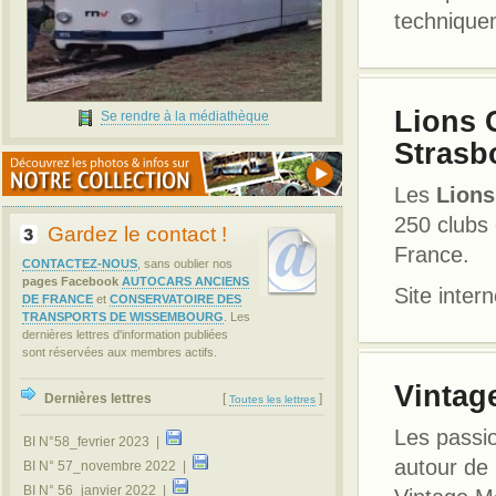
technique
Lions 
Se rendre à la médiathèque
Strasb
Les
Lions
250 clubs 
Gardez le contact !
France.
CONTACTEZ-NOUS
, sans oublier nos
pages Facebook
AUTOCARS ANCIENS
Site intern
DE FRANCE
et
CONSERVATOIRE DES
TRANSPORTS DE WISSEMBOURG
. Les
dernières lettres d'information publiées
sont réservées aux membres actifs.
Vintag
Dernières lettres
[
]
Toutes les lettres
Les passi
BI N°58_fevrier 2023 |
autour de
BI N° 57_novembre 2022 |
BI N° 56_janvier 2022 |