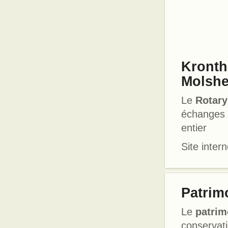
Kronth
Molshe
Le
Rotary
échanges e
entier
Site intern
Patrim
Le
patrim
conservat