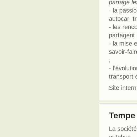
partage l
- la passi
autocar, t
- les renc
partagent c
- la mise
savoir-fai
;
- l’évolut
transport
Site intern
Tempe
La sociét