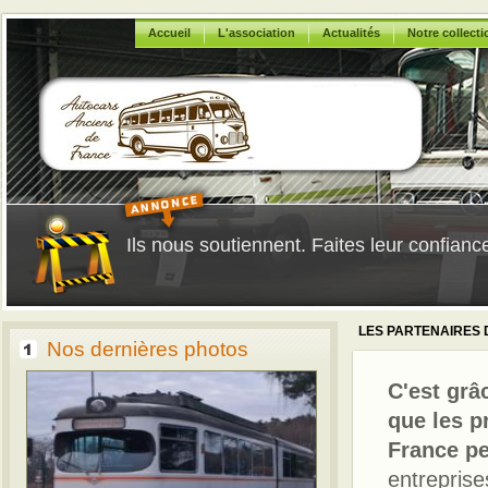
Accueil
L'association
Actualités
Notre collecti
Ils nous soutiennent. Faites leur confiance
LES PARTENAIRES 
Nos dernières photos
C'est grâ
que les p
France pe
entreprise